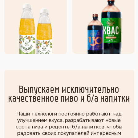
Медный великан —
Так выглядит настоящий вкус
250
профессиональных сотрудников, 80% из которых прошли
подготовку в области пивоварения школы «ВИНАПа»
58
работаем в сфере пивоварения, мы — преемники
легендарного Новосибирского
пивоваренновинодельческого комбината