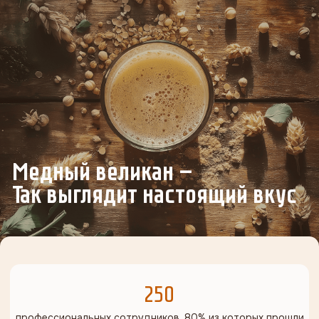
Пивоварня «Медный Великан» — это современное
предприятие, обладающее уникальной
экспертизой во всех областях пивоварения:
выращиваем ячмень
производим солод в уникальных медных чанах
из Германии, которые придают напиткам
неповторимое послевкусие
разрабатываем уникальные вкусы пива
по классической рецептуре XVII века
варим более 20 сортов темного и светлого пива
создаем безалкогольные напитки по собственным
рецептам