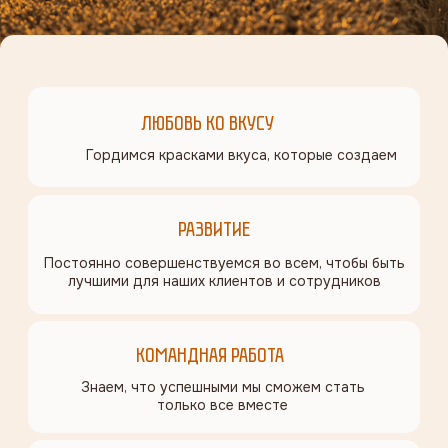
Предлагаем стать нашим
любимым партнером!
Сотрудничество с «Медным
великаном» — это выгодно и просто для
пивных магазинов и гостинично-
ресторанного бизнеса
Наши напитки любят и покупают в 47 городах России
Более 500 торговых точек во всех регионах страны
Доставляем брендированный товар
к вам на склад за 24 часа
Гарантируем полную маркетинговую
поддержку наших партнеров
Предлагаем 28 уникальных брендов напитков
в продуктовый портфель