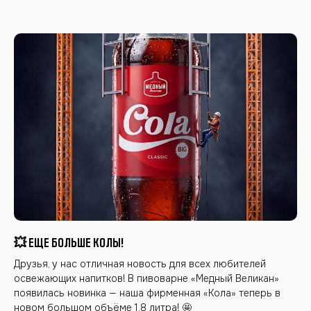
💥 ЕЩЕ БОЛЬШЕ КОЛЫ!
Друзья, у нас отличная новость для всех любителей
освежающих напитков! В пивоварне «Медный Великан»
появилась новинка — наша фирменная «Кола» теперь в
новом большом объёме 1,8 литра! 🤩