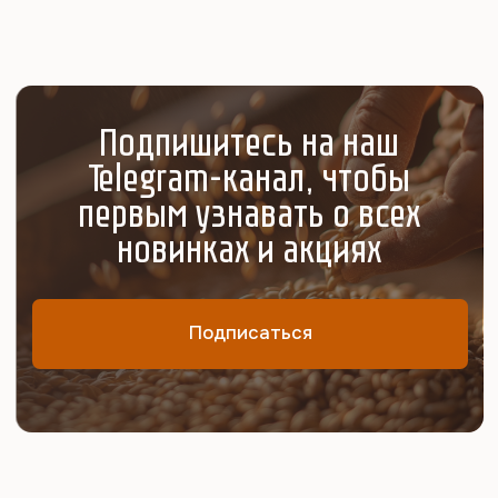
Камчатский край
Кемеровская область
Краснодарский край
Красноярский край
Курганская область
Москва и МО
Новосибирская область
Омская область
Оренбургская область
Пермский край
Приморский край
Республика Алтай
Республика Бурятия
Республика Саха (Якутия)
Республика Хакасия
Рязанская область
Самарская область
Сахалинская область
Свердловская
Томская
область
область
Тюменская
Хабаровский край
область
Челябинская область
Республика Тыва
Ханты-Мансийский автономный округ — Югра
Ямало-Ненецкий автономный округ