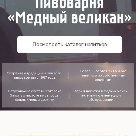
Более 15 сортов пива и б/а
Сохраняем традиции и ремесло
напитков по собственным
пивоварения с 1967 года
рецептам
Натуральные составы согласно
Варим напитки в медных чанах,
Закону о чистоте пива: вода,
аутентичном немецком
солод, хмель и дрожжи
оборудовании
Используем аутентичное немецкое оборудование —
котлы для варки сусла из чистой меди.
В современном производстве это большая редкость
Сотрудничаем более 20 лет с экологически чистыми