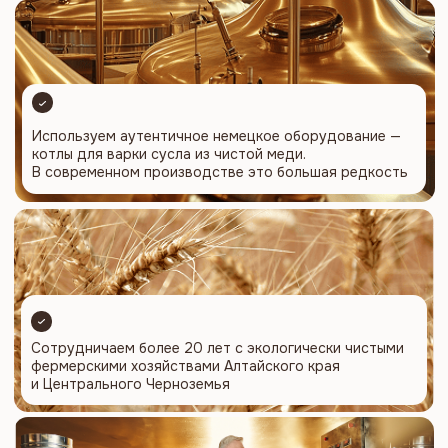
фермерскими хозяйствами Алтайского края
и Центрального Черноземья
Выращиваем собственный солод, который
используем в собственном производстве
и поставляем в более чем 10 регионов России
Обеспечиваем весь комплекс работ по выращиванию
и подготовке зерна, контролю качества,
производству солода и поставкам его по всей
России
Каталог напитков на любой