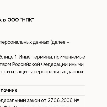
+7(383)-335-40-
Связаться с нами
15
х в ООО "НПК"
ерсональных данных (далее –
блице 1. Иные термины, применяемые
ьством Российской Федерации иными
тки и защиты персональных данных.
точник
деральный закон от 27.06.2006 №