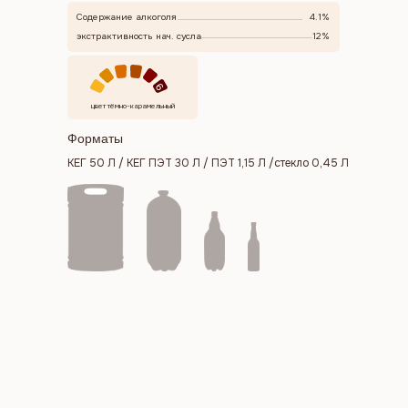
Содержание алкоголя
4.1%
экстрактивность нач. сусла
12%
6
цвет тёмно-карамельный
Форматы
КЕГ 50 Л / КЕГ ПЭТ 30 Л / ПЭТ 1,15 Л /стекло 0,45 Л
Меню
Каталог
География продаж
О нас
Новости
Сотрудничество
Контакты
Контакты
Адрес производства:
г. Новосибирск, улица Петухова 79
Отдел продаж:
Приемная: