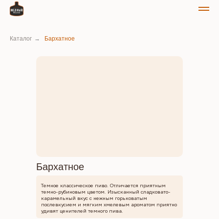
Каталог
→
Бархатное
Бархатное
Темное классическое пиво. Отличается приятным
темно-рубиновым цветом. Изысканный сладковато-
карамельный вкус с нежным горьковатым
послевкусием и мягким хмелевым ароматом приятно
удивят ценителей темного пива.