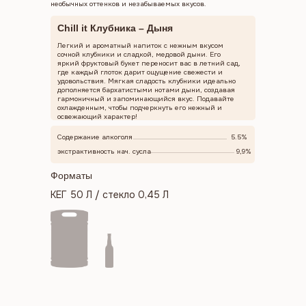
необычных оттенков и незабываемых вкусов.
Chill it Клубника – Дыня
Легкий и ароматный напиток с нежным вкусом
сочной клубники и сладкой, медовой дыни. Его
яркий фруктовый букет переносит вас в летний сад,
где каждый глоток дарит ощущение свежести и
удовольствия. Мягкая сладость клубники идеально
дополняется бархатистыми нотами дыни, создавая
гармоничный и запоминающийся вкус. Подавайте
охлажденным, чтобы подчеркнуть его нежный и
освежающий характер!
Содержание алкоголя
5.5%
экстрактивность нач. сусла
9,9%
Форматы
КЕГ 50 Л / стекло 0,45 Л
Меню
Каталог
География продаж
О нас
Новости
Сотрудничество
Контакты