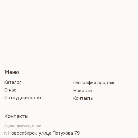
Контакты
Адрес производства:
г. Новосибирск, улица Петухова 79
Отдел продаж:
Приемная:
MARKET
@NSKBREW.RU
INFO@NSKBREW.RU
Отдел кадров:
Бухгалтерия:
PERSONAL@NSKBREW.RU
OFFICE@NSKBREW.RU
Каналы Медного-Великана:
Разработка сайта
Все права защищены
Политика конфиденциальности