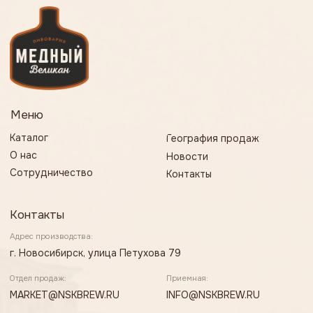
г. Новосибирск, улица Петухова 79
Отдел продаж:
Приемная:
MARKET
@NSKBREW.RU
INFO@NSKBREW.RU
Отдел кадров:
Бухгалтерия:
PERSONAL@NSKBREW.RU
OFFICE@NSKBREW.RU
Каналы Медного-Великана:
Разработка сайта
Все права защищены
Политика конфиденциальности