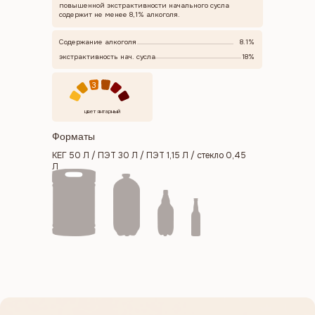
повышенной экстрактивности начального сусла
содержит не менее 8,1% алкоголя.
Содержание алкоголя
8.1%
экстрактивность нач. сусла
18%
3
цвет янтарный
Форматы
КЕГ 50 Л / ПЭТ 30 Л / ПЭТ 1,15 Л / стекло 0,45
Л
Меню
Каталог
География продаж
О нас
Новости
Сотрудничество
Контакты
Контакты
Адрес производства: