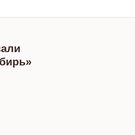
вали
ибирь»