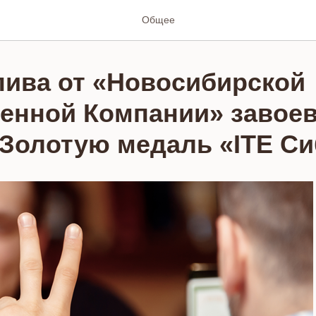
Общее
 пива от «Новосибирской
енной Компании» завое
Золотую медаль «ITE С