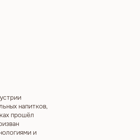
дустрии
ольных напитков,
мках прошёл
ризван
нологиями и