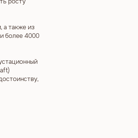
ть росту
, а также из
ли более 4000
густационный
aft)
 достоинству,