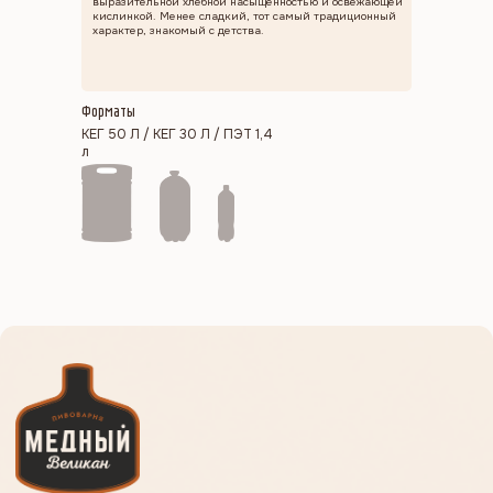
выразительной хлебной насыщенностью и освежающей
кислинкой. Менее сладкий, тот самый традиционный
характер, знакомый с детства.
Форматы
КЕГ 50 Л / КЕГ 30 Л / ПЭТ 1,4
л
Меню
Каталог
География продаж
О нас
Новости
Сотрудничество
Контакты
Контакты
Адрес производства:
г. Новосибирск, улица Петухова 79
Отдел продаж:
Приемная:
MARKET
@NSKBREW.RU
INFO@NSKBREW.RU
Отдел кадров:
Бухгалтерия:
PERSONAL@NSKBREW.RU
OFFICE@NSKBREW.RU