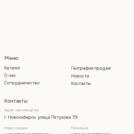
Адрес производства:
г. Новосибирск, улица Петухова 79
Отдел продаж:
Приемная:
MARKET
@NSKBREW.RU
INFO@NSKBREW.RU
Отдел кадров:
Бухгалтерия:
PERSONAL@NSKBREW.RU
OFFICE@NSKBREW.RU
Каналы Медного-Великана:
Разработка сайта
Все права защищены
Политика конфиденциальности