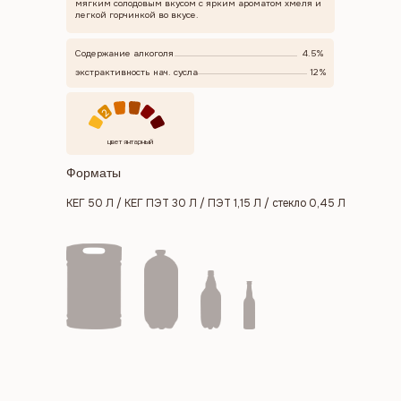
мягким солодовым вкусом с ярким ароматом хмеля и
легкой горчинкой во вкусе.
Содержание алкоголя
4.5%
экстрактивность нач. сусла
12%
2
цвет янтарный
Форматы
КЕГ 50 Л / КЕГ ПЭТ 30 Л / ПЭТ 1,15 Л / стекло 0,45 Л
Меню
Каталог
География продаж
О нас
Новости
Сотрудничество
Контакты
Контакты